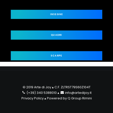
INSEGNE
QUADRI
SCARPE
© 2019 Arte di Joy ▴ C.F. ZLTRST79S60Z104T
(+39) 340 5388010
▴
info@artedijoy.it
Privacy Policy
▴ Powered by
Q Group Rimini